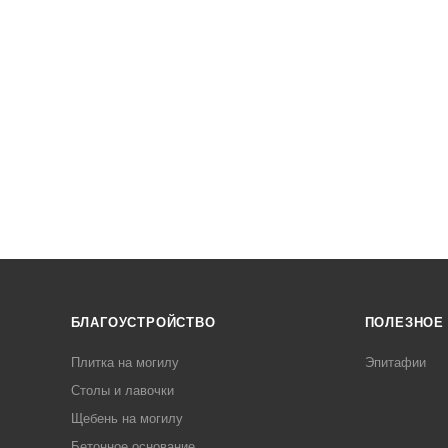
БЛАГОУСТРОЙСТВО
ПОЛЕЗНОЕ
Плитка на могилу
Эпитафии
Столы и лавочки
Щебень на могилу
Бетонное основание