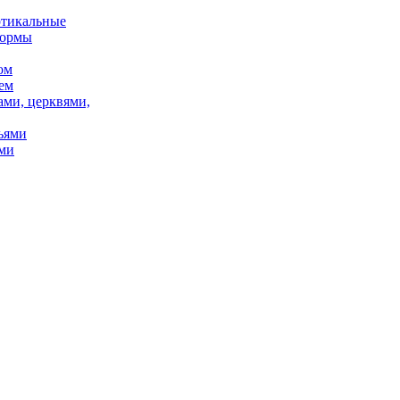
ртикальные
формы
ом
ем
ами, церквями,
ьями
ми