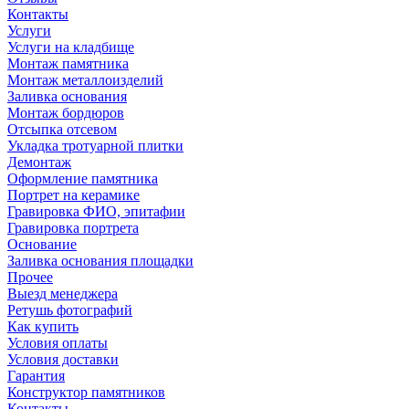
Контакты
Услуги
Услуги на кладбище
Монтаж памятника
Монтаж металлоизделий
Заливка основания
Монтаж бордюров
Отсыпка отсевом
Укладка тротуарной плитки
Демонтаж
Оформление памятника
Портрет на керамике
Гравировка ФИО, эпитафии
Гравировка портрета
Основание
Заливка основания площадки
Прочее
Выезд менеджера
Ретушь фотографий
Как купить
Условия оплаты
Условия доставки
Гарантия
Конструктор памятников
Контакты