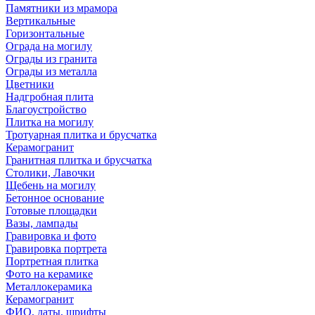
Памятники из мрамора
Вертикальные
Горизонтальные
Ограда на могилу
Ограды из гранита
Ограды из металла
Цветники
Надгробная плита
Благоустройство
Плитка на могилу
Тротуарная плитка и брусчатка
Керамогранит
Гранитная плитка и брусчатка
Столики, Лавочки
Щебень на могилу
Бетонное основание
Готовые площадки
Вазы, лампады
Гравировка и фото
Гравировка портрета
Портретная плитка
Фото на керамике
Металлокерамика
Керамогранит
ФИО, даты, шрифты