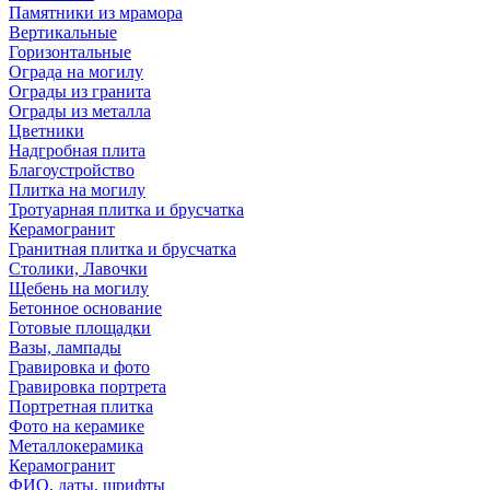
Памятники из мрамора
Вертикальные
Горизонтальные
Ограда на могилу
Ограды из гранита
Ограды из металла
Цветники
Надгробная плита
Благоустройство
Плитка на могилу
Тротуарная плитка и брусчатка
Керамогранит
Гранитная плитка и брусчатка
Столики, Лавочки
Щебень на могилу
Бетонное основание
Готовые площадки
Вазы, лампады
Гравировка и фото
Гравировка портрета
Портретная плитка
Фото на керамике
Металлокерамика
Керамогранит
ФИО, даты, шрифты