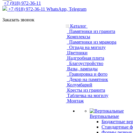
+7 (918) 972-36-11
+7 (918) 972-36-11
WhatsApp, Telegram
Заказать звонок
Каталог
Памятники из гранита
Комплексы
Памятники из мрамора
Ограда на могилу
Цветники
Надгробная плита
Благоустройство
Вазы, лампады
Гравировка и фото
Декор на памятник
Колумбарий
Кресты из гранита
Табличка на могилу
Монтаж
Вертикальные
Бюджетные ве
Стандартные 
Формы резные