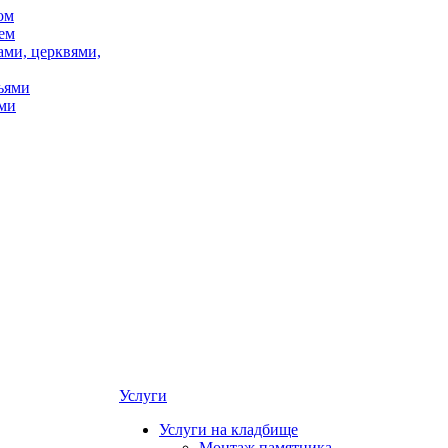
ом
ем
ами, церквями,
ьями
ми
Услуги
Услуги на кладбище
Монтаж памятника