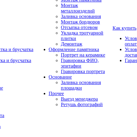
Монтаж
металлоизделий
Заливка основания
Монтаж бордюров
Отсыпка отсевом
Как купить
Укладка тротуарной
плитки
Услов
Демонтаж
опла
тка и брусчатка
Оформление памятника
Услов
Портрет на керамике
доста
ка и брусчатка
Гравировка ФИО,
Гаран
эпитафии
Гравировка портрета
Основание
Заливка основания
площадки
Прочее
Выезд менеджера
Ретушь фотографий