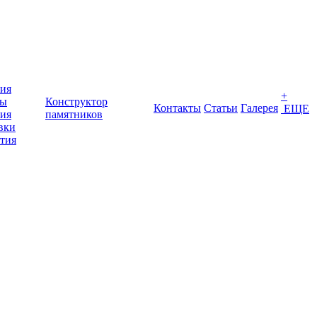
ия
+
ты
Конструктор
Контакты
Статьи
Галерея
ЕЩЕ
ия
памятников
вки
тия