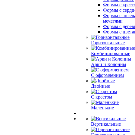
Формы с крест
Формы с сердц
Формы с ангел
мечетями
Формы с дерев
Формы с цвета
Горизонтальные
Комбинированные
Арки и Колонны
С оформлением
Двойные
С крестом
Маленькие
Вертикальные
Горизонтальные