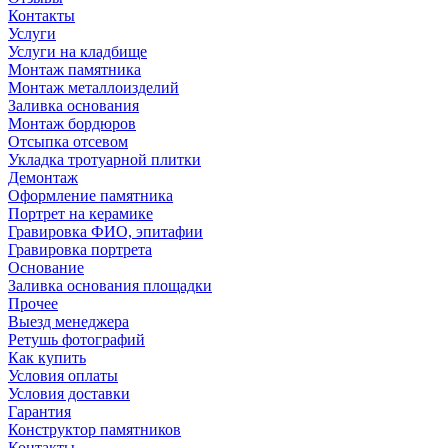
Контакты
Услуги
Услуги на кладбище
Монтаж памятника
Монтаж металлоизделий
Заливка основания
Монтаж бордюров
Отсыпка отсевом
Укладка тротуарной плитки
Демонтаж
Оформление памятника
Портрет на керамике
Гравировка ФИО, эпитафии
Гравировка портрета
Основание
Заливка основания площадки
Прочее
Выезд менеджера
Ретушь фотографий
Как купить
Условия оплаты
Условия доставки
Гарантия
Конструктор памятников
Контакты