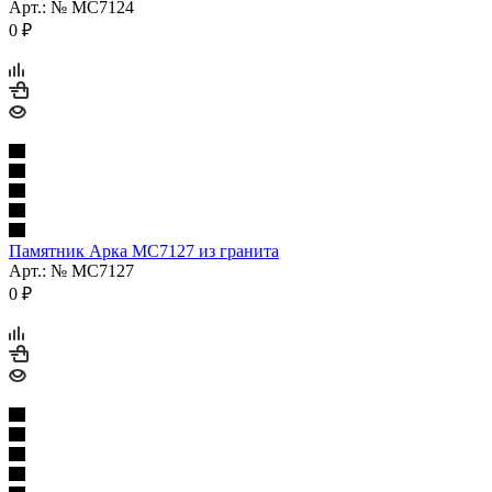
Арт.: № МС7124
0
₽
Памятник Арка МС7127 из гранита
Арт.: № МС7127
0
₽