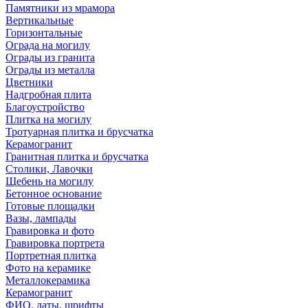
Памятники из мрамора
Вертикальные
Горизонтальные
Ограда на могилу
Ограды из гранита
Ограды из металла
Цветники
Надгробная плита
Благоустройство
Плитка на могилу
Тротуарная плитка и брусчатка
Керамогранит
Гранитная плитка и брусчатка
Столики, Лавочки
Щебень на могилу
Бетонное основание
Готовые площадки
Вазы, лампады
Гравировка и фото
Гравировка портрета
Портретная плитка
Фото на керамике
Металлокерамика
Керамогранит
ФИО, даты, шрифты