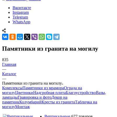
Вконтакте
Instagram
Telegram
WhatsApp
Памятники из гранита на могилу
835
Главная
—
Каталог
—
Памятники из гранита на могилу
Комплексы
Памятники из мрамора
Ограда на
могилу
Цветники
Надгробная плита
Благоустройство
Вазы,
лампады
Гравировка и фото
Декор на
памятник
Колумбарий
Кресты из гранита
Табличка на
могилу
Монтаж
Вертикальные
677 товаров