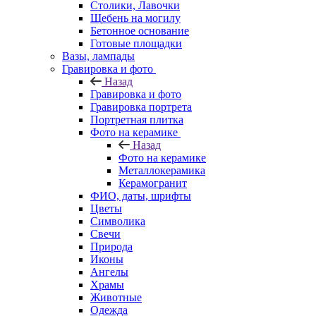
Столики, Лавочки
Щебень на могилу
Бетонное основание
Готовые площадки
Вазы, лампады
Гравировка и фото
Назад
Гравировка и фото
Гравировка портрета
Портретная плитка
Фото на керамике
Назад
Фото на керамике
Металлокерамика
Керамогранит
ФИО, даты, шрифты
Цветы
Символика
Свечи
Природа
Иконы
Ангелы
Храмы
Животные
Одежда