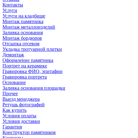
Контакты
Услуги
Услуги на кладбище
Монтаж памятника
Монтаж металлоизделий
Заливка основания
Монтаж бордюров
Отсыпка отсевом
Укладка тротуарной плитки
Демонтаж
Оформление памятника
Портрет на керамике
Гравировка ФИО, эпитафии
Гравировка портрета
Основание
Заливка основания площадки
Прочее
Выезд менеджера
Ретушь фотографий
Как купить
Условия оплаты
Условия доставки
Гарантия
Конструктор памятников
Контакты