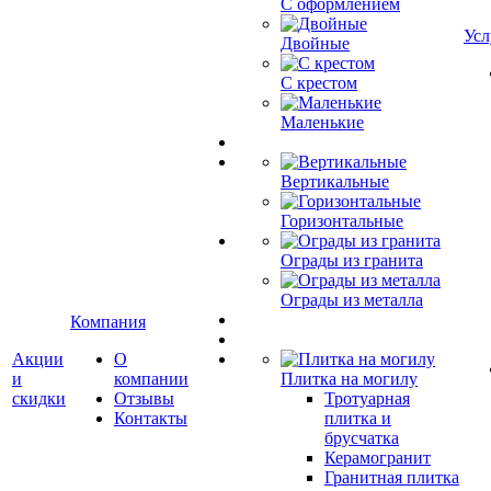
С оформлением
Усл
Двойные
С крестом
Маленькие
Вертикальные
Горизонтальные
Ограды из гранита
Ограды из металла
Компания
Акции
О
и
компании
Плитка на могилу
скидки
Отзывы
Тротуарная
Контакты
плитка и
брусчатка
Керамогранит
Гранитная плитка