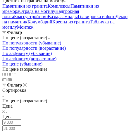
Цветник из гранита на могилу
Памятники из гранита
Комплексы
Памятники из
мрамора
Ограда на могилу
Надгробная
плита
Благоустройство
Вазы, лампады
Гравировка и фото
Декор
на памятник
Колумбарий
Кресты из гранита
Табличка на
могилу
Монтаж
Фильтр
По цене (возрастание)
По популярности (убывание)
По популярности (возрастание)
По алфавиту (убывание)
По алфавиту (возрастание)
По цене (убывание)
По цене (возрастание)
Фильтр
Сортировка
По цене (возрастание)
Цена
Цена