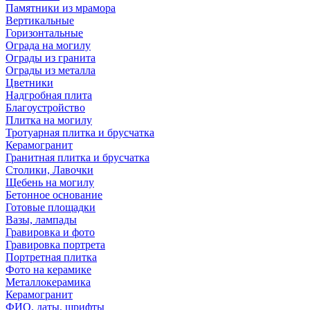
Памятники из мрамора
Вертикальные
Горизонтальные
Ограда на могилу
Ограды из гранита
Ограды из металла
Цветники
Надгробная плита
Благоустройство
Плитка на могилу
Тротуарная плитка и брусчатка
Керамогранит
Гранитная плитка и брусчатка
Столики, Лавочки
Щебень на могилу
Бетонное основание
Готовые площадки
Вазы, лампады
Гравировка и фото
Гравировка портрета
Портретная плитка
Фото на керамике
Металлокерамика
Керамогранит
ФИО, даты, шрифты