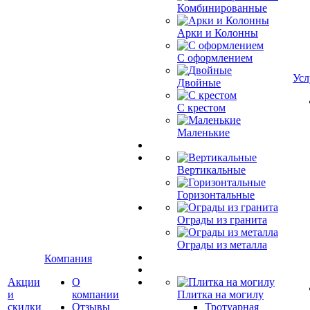
Комбинированные
Арки и Колонны
С оформлением
Усл
Двойные
С крестом
Маленькие
Вертикальные
Горизонтальные
Ограды из гранита
Ограды из металла
Компания
Акции
О
и
компании
Плитка на могилу
скидки
Отзывы
Тротуарная