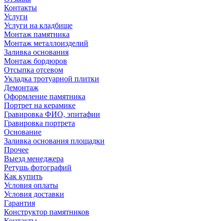
Контакты
Услуги
Услуги на кладбище
Монтаж памятника
Монтаж металлоизделий
Заливка основания
Монтаж бордюров
Отсыпка отсевом
Укладка тротуарной плитки
Демонтаж
Оформление памятника
Портрет на керамике
Гравировка ФИО, эпитафии
Гравировка портрета
Основание
Заливка основания площадки
Прочее
Выезд менеджера
Ретушь фотографий
Как купить
Условия оплаты
Условия доставки
Гарантия
Конструктор памятников
Контакты