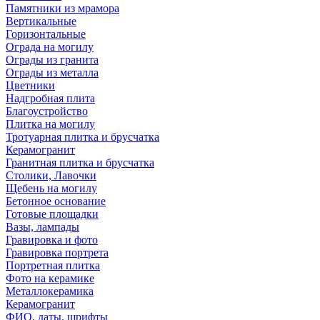
Памятники из мрамора
Вертикальные
Горизонтальные
Ограда на могилу
Ограды из гранита
Ограды из металла
Цветники
Надгробная плита
Благоустройство
Плитка на могилу
Тротуарная плитка и брусчатка
Керамогранит
Гранитная плитка и брусчатка
Столики, Лавочки
Щебень на могилу
Бетонное основание
Готовые площадки
Вазы, лампады
Гравировка и фото
Гравировка портрета
Портретная плитка
Фото на керамике
Металлокерамика
Керамогранит
ФИО, даты, шрифты