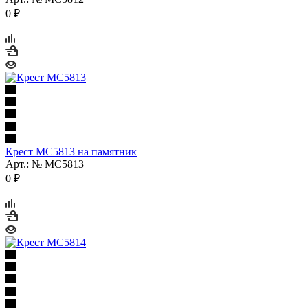
0
₽
Крест МС5813 на памятник
Арт.: № МС5813
0
₽