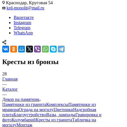
Краснодар, Круговая 54
krd-monolit@mail.ru
Вконтакте
Instagram
Telegram
WhatsApp
Кресты из бронзы
28
Главная
—
Каталог
—
Декор на памятник
Памятники из гранита
Комплексы
Памятники из
мрамора
Ограда на могилу
Цветники
Надгробная
плита
Благоустройство
Вазы, лампады
Гравировка и
фото
Колумбарий
Кресты из гранита
Табличка на
могилу
Монтаж