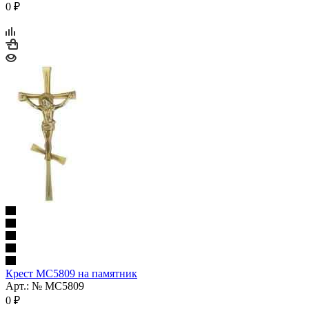
0
₽
Крест МС5809 на памятник
Арт.: № МС5809
0
₽