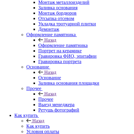
Монтаж металлоизделий
Заливка основания
Монтаж бордюров
Отсыпка отсевом
Укладка тротуарной плитки
Демонтаж
Оформление памятника
Назад
Оформление памятника
Портрет на керамике
Гравировка ФИО, эпитафии
Гравировка портрета
Основание
Назад
Основание
Заливка основания площадки
Прочее
Назад
Прочее
Выезд менеджера
Ретушь фотографий
Как купить
Назад
Как купить
Условия оплаты