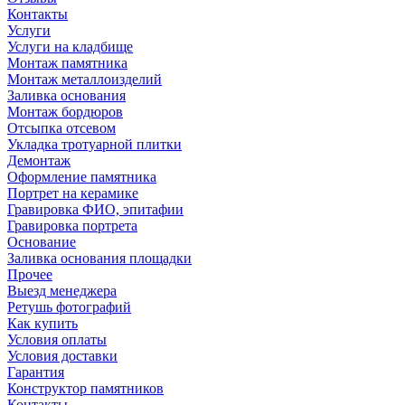
Контакты
Услуги
Услуги на кладбище
Монтаж памятника
Монтаж металлоизделий
Заливка основания
Монтаж бордюров
Отсыпка отсевом
Укладка тротуарной плитки
Демонтаж
Оформление памятника
Портрет на керамике
Гравировка ФИО, эпитафии
Гравировка портрета
Основание
Заливка основания площадки
Прочее
Выезд менеджера
Ретушь фотографий
Как купить
Условия оплаты
Условия доставки
Гарантия
Конструктор памятников
Контакты