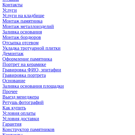
Контакты
Услуги
Услуги на кладбище
Монтаж памятника
Монтаж металлоизделий
Заливка основания
Монтаж бордюров
Отсыпка отсевом
Укладка тротуарной плитки
Демонтаж
Оформление памятника
Портрет на керамике
Гравировка ФИО, эпитафии
Гравировка портрета
Основание
Заливка основания площадки
Прочее
Выезд менеджера
Ретушь фотографий
Как купить
Условия оплаты
Условия доставки
Гарантия
Конструктор памятников
Контакты