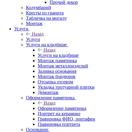
Прочий декор
Колумбарий
Кресты из гранита
Табличка на могилу
Монтаж
Услуги
Назад
Услуги
Услуги на кладбище
Назад
Услуги на кладбище
Монтаж памятника
Монтаж металлоизделий
Заливка основания
Монтаж бордюров
Отсыпка отсевом
Укладка тротуарной плитки
Демонтаж
Оформление памятника
Назад
Оформление памятника
Портрет на керамике
Гравировка ФИО, эпитафии
Гравировка портрета
Основание