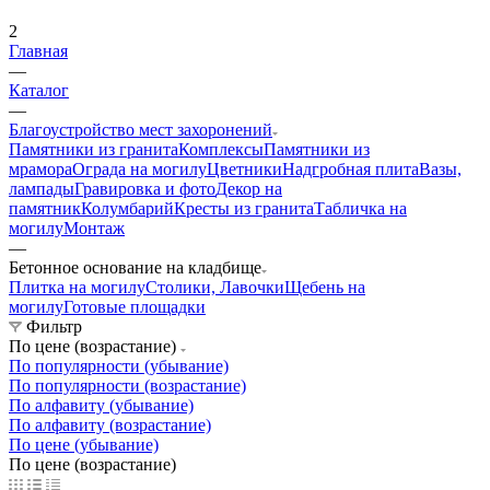
2
Главная
—
Каталог
—
Благоустройство мест захоронений
Памятники из гранита
Комплексы
Памятники из
мрамора
Ограда на могилу
Цветники
Надгробная плита
Вазы,
лампады
Гравировка и фото
Декор на
памятник
Колумбарий
Кресты из гранита
Табличка на
могилу
Монтаж
—
Бетонное основание на кладбище
Плитка на могилу
Столики, Лавочки
Щебень на
могилу
Готовые площадки
Фильтр
По цене (возрастание)
По популярности (убывание)
По популярности (возрастание)
По алфавиту (убывание)
По алфавиту (возрастание)
По цене (убывание)
По цене (возрастание)