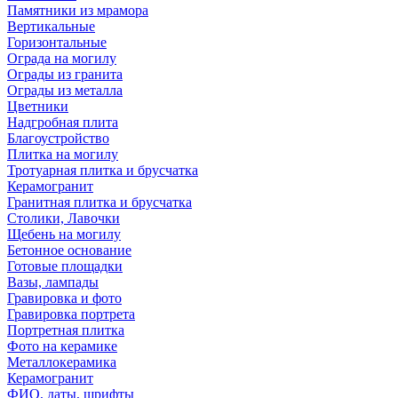
Памятники из мрамора
Вертикальные
Горизонтальные
Ограда на могилу
Ограды из гранита
Ограды из металла
Цветники
Надгробная плита
Благоустройство
Плитка на могилу
Тротуарная плитка и брусчатка
Керамогранит
Гранитная плитка и брусчатка
Столики, Лавочки
Щебень на могилу
Бетонное основание
Готовые площадки
Вазы, лампады
Гравировка и фото
Гравировка портрета
Портретная плитка
Фото на керамике
Металлокерамика
Керамогранит
ФИО, даты, шрифты