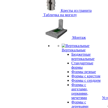
Кресты из гранита
Табличка на могилу
Монтаж
Вертикальные
Бюджетные
вертикальные
Стандартные
формы
Формы резные
Формы с крестом
Формы с сердцем
Формы с
ангелами,
церквями,
мечетями
Усл
Формы с
деревьями