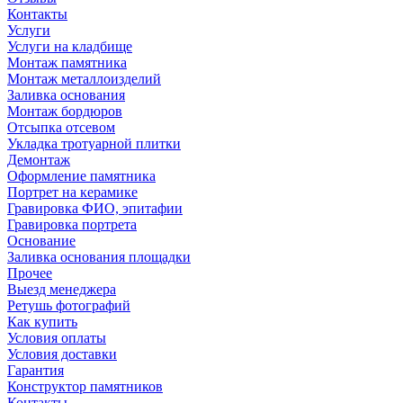
Контакты
Услуги
Услуги на кладбище
Монтаж памятника
Монтаж металлоизделий
Заливка основания
Монтаж бордюров
Отсыпка отсевом
Укладка тротуарной плитки
Демонтаж
Оформление памятника
Портрет на керамике
Гравировка ФИО, эпитафии
Гравировка портрета
Основание
Заливка основания площадки
Прочее
Выезд менеджера
Ретушь фотографий
Как купить
Условия оплаты
Условия доставки
Гарантия
Конструктор памятников
Контакты