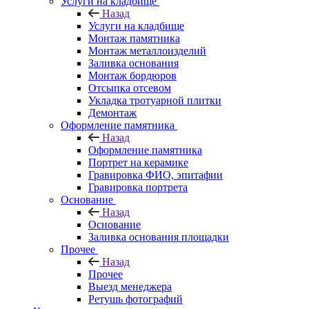
Услуги на кладбище
Назад
Услуги на кладбище
Монтаж памятника
Монтаж металлоизделий
Заливка основания
Монтаж бордюров
Отсыпка отсевом
Укладка тротуарной плитки
Демонтаж
Оформление памятника
Назад
Оформление памятника
Портрет на керамике
Гравировка ФИО, эпитафии
Гравировка портрета
Основание
Назад
Основание
Заливка основания площадки
Прочее
Назад
Прочее
Выезд менеджера
Ретушь фотографий