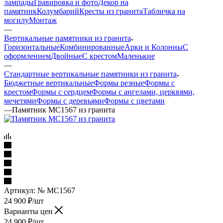
лампады
Гравировка и фото
Декор на
памятник
Колумбарий
Кресты из гранита
Табличка на
могилу
Монтаж
—
Вертикальные памятники из гранита
Горизонтальные
Комбинированные
Арки и Колонны
С
оформлением
Двойные
С крестом
Маленькие
—
Стандартные вертикальные памятники из гранита
Бюджетные вертикальные
Формы резные
Формы с
крестом
Формы с сердцем
Формы с ангелами, церквями,
мечетями
Формы с деревьями
Формы с цветами
—
Памятник МС1567 из гранита
Артикул:
№ МС1567
24 900
₽
/шт
Варианты цен
24 900
₽
/шт