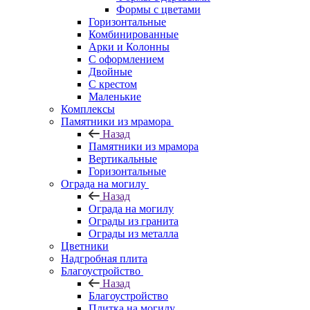
Формы с цветами
Горизонтальные
Комбинированные
Арки и Колонны
С оформлением
Двойные
С крестом
Маленькие
Комплексы
Памятники из мрамора
Назад
Памятники из мрамора
Вертикальные
Горизонтальные
Ограда на могилу
Назад
Ограда на могилу
Ограды из гранита
Ограды из металла
Цветники
Надгробная плита
Благоустройство
Назад
Благоустройство
Плитка на могилу