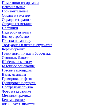
Памятники из мрамора
Вертикальные
Горизонтальные
Ограда на могилу
Ограды из гранита
Ограды из металла
Цветники
Надгробная плита
Благоустройство
Плитка на могилу
Тротуарная плитка и брусчатка
Керамогранит
Гранитная плитка и брусчатка
Столики, Лавочки
Щебень на могилу
Бетонное основание
Готовые площадки
Вазы, лампады
Гравировка и фото
Гравировка портрета
Портретная плитка
Фото на керамике
Металлокерамика
Керамогранит
ФИО, даты, шрифты