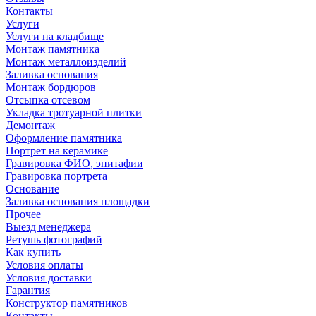
Контакты
Услуги
Услуги на кладбище
Монтаж памятника
Монтаж металлоизделий
Заливка основания
Монтаж бордюров
Отсыпка отсевом
Укладка тротуарной плитки
Демонтаж
Оформление памятника
Портрет на керамике
Гравировка ФИО, эпитафии
Гравировка портрета
Основание
Заливка основания площадки
Прочее
Выезд менеджера
Ретушь фотографий
Как купить
Условия оплаты
Условия доставки
Гарантия
Конструктор памятников
Контакты