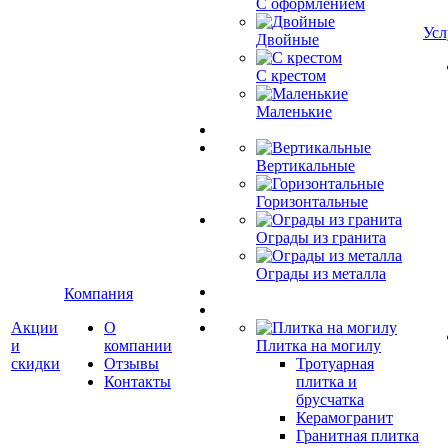
С оформлением
Усл
Двойные
С крестом
Маленькие
Вертикальные
Горизонтальные
Ограды из гранита
Ограды из металла
Компания
Акции
О
и
компании
Плитка на могилу
скидки
Отзывы
Тротуарная
Контакты
плитка и
брусчатка
Керамогранит
Гранитная плитка