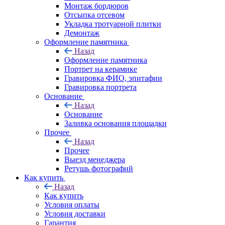
Монтаж бордюров
Отсыпка отсевом
Укладка тротуарной плитки
Демонтаж
Оформление памятника
Назад
Оформление памятника
Портрет на керамике
Гравировка ФИО, эпитафии
Гравировка портрета
Основание
Назад
Основание
Заливка основания площадки
Прочее
Назад
Прочее
Выезд менеджера
Ретушь фотографий
Как купить
Назад
Как купить
Условия оплаты
Условия доставки
Гарантия