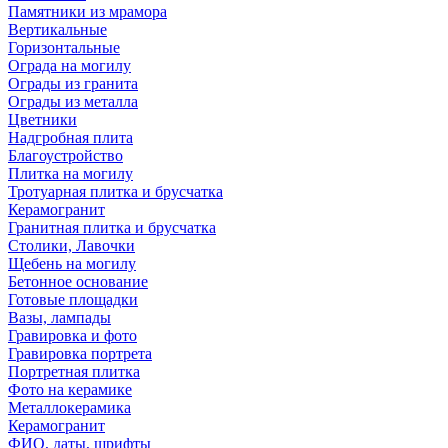
Памятники из мрамора
Вертикальные
Горизонтальные
Ограда на могилу
Ограды из гранита
Ограды из металла
Цветники
Надгробная плита
Благоустройство
Плитка на могилу
Тротуарная плитка и брусчатка
Керамогранит
Гранитная плитка и брусчатка
Столики, Лавочки
Щебень на могилу
Бетонное основание
Готовые площадки
Вазы, лампады
Гравировка и фото
Гравировка портрета
Портретная плитка
Фото на керамике
Металлокерамика
Керамогранит
ФИО, даты, шрифты