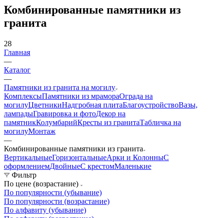
Комбинированные памятники из
гранита
28
Главная
—
Каталог
—
Памятники из гранита на могилу
Комплексы
Памятники из мрамора
Ограда на
могилу
Цветники
Надгробная плита
Благоустройство
Вазы,
лампады
Гравировка и фото
Декор на
памятник
Колумбарий
Кресты из гранита
Табличка на
могилу
Монтаж
—
Комбинированные памятники из гранита
Вертикальные
Горизонтальные
Арки и Колонны
С
оформлением
Двойные
С крестом
Маленькие
Фильтр
По цене (возрастание)
По популярности (убывание)
По популярности (возрастание)
По алфавиту (убывание)