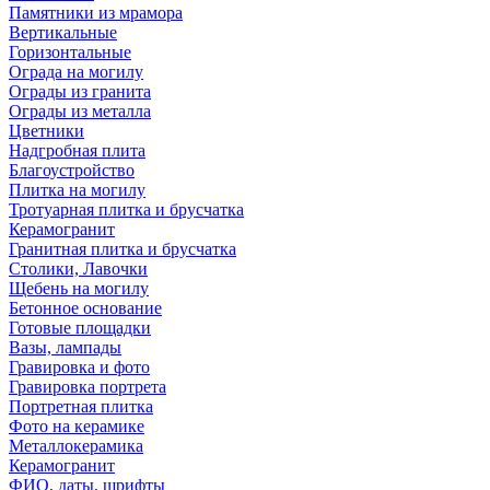
Памятники из мрамора
Вертикальные
Горизонтальные
Ограда на могилу
Ограды из гранита
Ограды из металла
Цветники
Надгробная плита
Благоустройство
Плитка на могилу
Тротуарная плитка и брусчатка
Керамогранит
Гранитная плитка и брусчатка
Столики, Лавочки
Щебень на могилу
Бетонное основание
Готовые площадки
Вазы, лампады
Гравировка и фото
Гравировка портрета
Портретная плитка
Фото на керамике
Металлокерамика
Керамогранит
ФИО, даты, шрифты