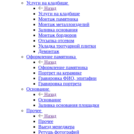
Услуги на кладбище
Назад
Услуги на кладбище
Монтаж памятника
Монтаж металлоизделий
Заливка основания
Монтаж бордюров
Отсыпка отсевом
Укладка тротуарной плитки
Демонтаж
Оформление памятника
Назад
Оформление памятника
Портрет на керамике
Гравировка ФИО, эпитафии
Гравировка портрета
Основание
Назад
Основание
Заливка основания площадки
Прочее
Назад
Прочее
Выезд менеджера
Ретушь фотографий