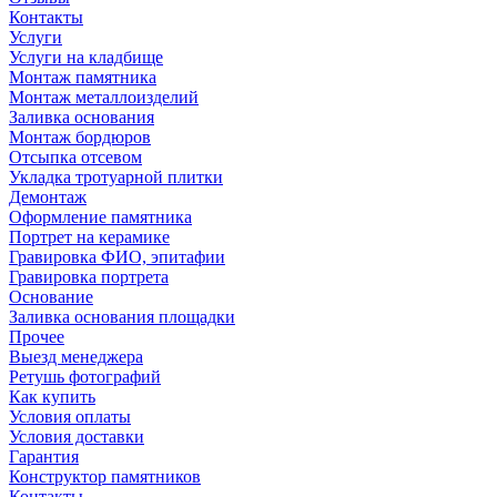
Контакты
Услуги
Услуги на кладбище
Монтаж памятника
Монтаж металлоизделий
Заливка основания
Монтаж бордюров
Отсыпка отсевом
Укладка тротуарной плитки
Демонтаж
Оформление памятника
Портрет на керамике
Гравировка ФИО, эпитафии
Гравировка портрета
Основание
Заливка основания площадки
Прочее
Выезд менеджера
Ретушь фотографий
Как купить
Условия оплаты
Условия доставки
Гарантия
Конструктор памятников
Контакты