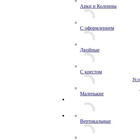
Арки и Колонны
С оформлением
Двойные
С крестом
Усл
Маленькие
Вертикальные