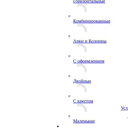
Горизонтальные
Комбинированные
Арки и Колонны
С оформлением
Двойные
С крестом
Усл
Маленькие