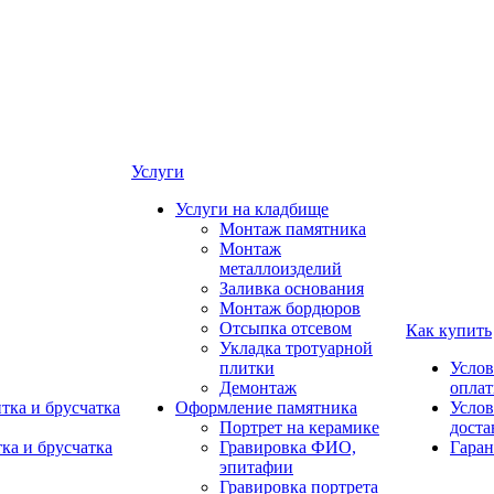
Услуги
Услуги на кладбище
Монтаж памятника
Монтаж
металлоизделий
Заливка основания
Монтаж бордюров
Отсыпка отсевом
Как купить
Укладка тротуарной
плитки
Услов
Демонтаж
опла
тка и брусчатка
Оформление памятника
Услов
Портрет на керамике
доста
ка и брусчатка
Гравировка ФИО,
Гаран
эпитафии
Гравировка портрета