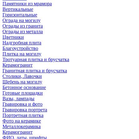
Памятники из мрамора
Вертикальные
Горизонтальные
Ограда на могилу
Ограды из гранита
Ограды из металла
Цветники
Надгробная плита
Благоустройство
Плитка на могилу
Тротуарная плитка и брусчатка
Керамогранит
Гранитная плитка и брусчатка
Столики, Лавочки
Щебень на могилу
Бетонное основание
Готовые площадки
Вазы, лампады
Гравировка и фото
Гравировка портрета
Портретная плитка
Фото на керамике
Металлокерамика
Керамогранит
ФИО, даты, шрифты