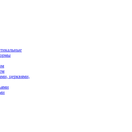
ртикальные
формы
ом
ем
ами, церквями,
ьями
ми