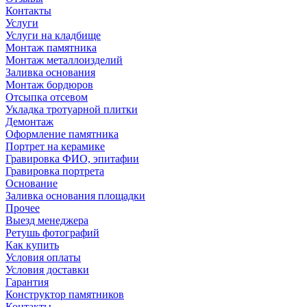
Контакты
Услуги
Услуги на кладбище
Монтаж памятника
Монтаж металлоизделий
Заливка основания
Монтаж бордюров
Отсыпка отсевом
Укладка тротуарной плитки
Демонтаж
Оформление памятника
Портрет на керамике
Гравировка ФИО, эпитафии
Гравировка портрета
Основание
Заливка основания площадки
Прочее
Выезд менеджера
Ретушь фотографий
Как купить
Условия оплаты
Условия доставки
Гарантия
Конструктор памятников
Контакты