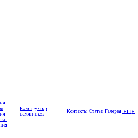
ия
+
ты
Конструктор
Контакты
Статьи
Галерея
ЕЩЕ
ия
памятников
вки
тия