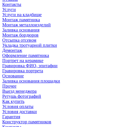
Контакты
Услуги
Услуги на кладбище
Монтаж памятника
Монтаж металлоизделий
Заливка основания
Монтаж бордюров
Отсыпка отсевом
Укладка тротуарной плитки
Демонтаж
Оформление памятника
Портрет на керамике
Гравировка ФИО, эпитафии
Гравировка портрета
Основание
Заливка основания площадки
Прочее
Выезд менеджера
Ретушь фотографий
Как купить
Условия оплаты
Условия доставки
Гарантия
Конструктор памятников
Контакты