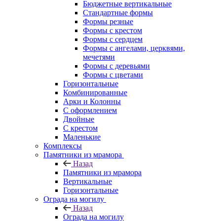
Бюджетные вертикальные
Стандартные формы
Формы резные
Формы с крестом
Формы с сердцем
Формы с ангелами, церквями,
мечетями
Формы с деревьями
Формы с цветами
Горизонтальные
Комбинированные
Арки и Колонны
С оформлением
Двойные
С крестом
Маленькие
Комплексы
Памятники из мрамора
Назад
Памятники из мрамора
Вертикальные
Горизонтальные
Ограда на могилу
Назад
Ограда на могилу