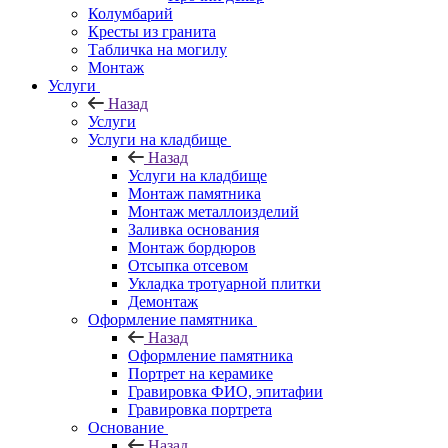
Колумбарий
Кресты из гранита
Табличка на могилу
Монтаж
Услуги
Назад
Услуги
Услуги на кладбище
Назад
Услуги на кладбище
Монтаж памятника
Монтаж металлоизделий
Заливка основания
Монтаж бордюров
Отсыпка отсевом
Укладка тротуарной плитки
Демонтаж
Оформление памятника
Назад
Оформление памятника
Портрет на керамике
Гравировка ФИО, эпитафии
Гравировка портрета
Основание
Назад