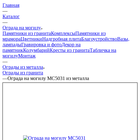
Главная
—
Каталог
—
Ограда на могилу
Памятники из гранита
Комплексы
Памятники из
мрамора
Цветники
Надгробная плита
Благоустройство
Вазы,
лампады
Гравировка и фото
Декор на
памятник
Колумбарий
Кресты из гранита
Табличка на
могилу
Монтаж
—
Ограды из металла
Ограды из гранита
—
Ограда на могилу МС5031 из металла