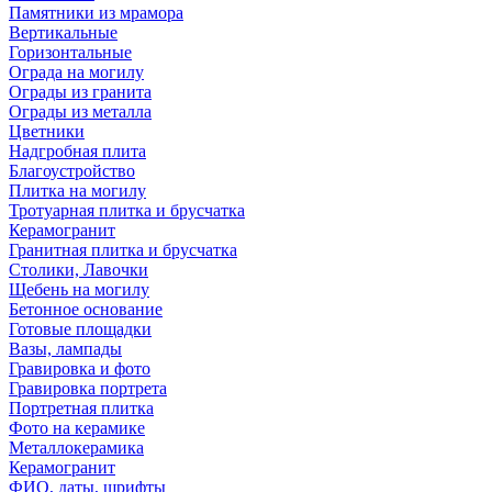
Памятники из мрамора
Вертикальные
Горизонтальные
Ограда на могилу
Ограды из гранита
Ограды из металла
Цветники
Надгробная плита
Благоустройство
Плитка на могилу
Тротуарная плитка и брусчатка
Керамогранит
Гранитная плитка и брусчатка
Столики, Лавочки
Щебень на могилу
Бетонное основание
Готовые площадки
Вазы, лампады
Гравировка и фото
Гравировка портрета
Портретная плитка
Фото на керамике
Металлокерамика
Керамогранит
ФИО, даты, шрифты