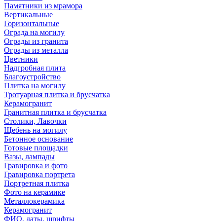
Памятники из мрамора
Вертикальные
Горизонтальные
Ограда на могилу
Ограды из гранита
Ограды из металла
Цветники
Надгробная плита
Благоустройство
Плитка на могилу
Тротуарная плитка и брусчатка
Керамогранит
Гранитная плитка и брусчатка
Столики, Лавочки
Щебень на могилу
Бетонное основание
Готовые площадки
Вазы, лампады
Гравировка и фото
Гравировка портрета
Портретная плитка
Фото на керамике
Металлокерамика
Керамогранит
ФИО, даты, шрифты