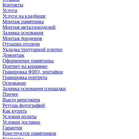
Контакты
Услуги
Услуги на кладбище
Монтаж памятника
Монтаж металлоизделий
Заливка основания
Монтаж бордюров
Отсыпка отсевом
Укладка тротуарной плитки
Демонтаж
Оформление памятника
Портрет на керамике
Гравировка ФИО, эпитафии
Гравировка портрета
Основание
Заливка основания площадки
Прочее
Выезд менеджера
Ретушь фотографий
Как купить
Условия оплаты
Условия доставки
Гарантия
Конструктор памятников
Контакты