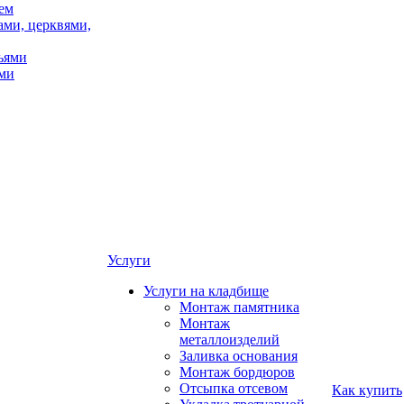
ем
ами, церквями,
ьями
ми
Услуги
Услуги на кладбище
Монтаж памятника
Монтаж
металлоизделий
Заливка основания
Монтаж бордюров
Отсыпка отсевом
Как купить