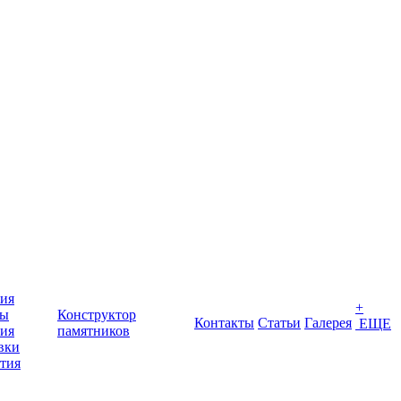
ия
+
ты
Конструктор
Контакты
Статьи
Галерея
ЕЩЕ
ия
памятников
вки
тия