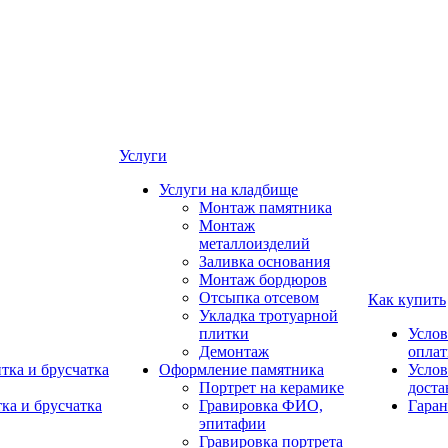
Услуги
Услуги на кладбище
Монтаж памятника
Монтаж
металлоизделий
Заливка основания
Монтаж бордюров
Отсыпка отсевом
Как купить
Укладка тротуарной
плитки
Услов
Демонтаж
опла
тка и брусчатка
Оформление памятника
Услов
Портрет на керамике
доста
ка и брусчатка
Гравировка ФИО,
Гаран
эпитафии
Гравировка портрета