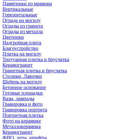
Памятники из мрамора
Вертикальные
Горизонтальные
Ограда на могилу
Ограды из гранита
Ограды из металла
Цветники
Надгробная плита
Благоустройство
Плитка на могилу
Тротуарная плитка и брусчатка
Керамогранит
Гранитная плитка и брусчатка
Столики, Лавочки
Щебень на могилу
Бетонное основание
Готовые площадки
Вазы, лампады
Гравировка и фото
Гравировка портрета
Портретная плитка
Фото на керамике
Металлокерамика
Керамогранит
ФИО, даты, шрифты