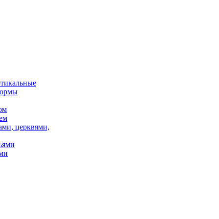
ртикальные
формы
ом
ем
ами, церквями,
ьями
ми