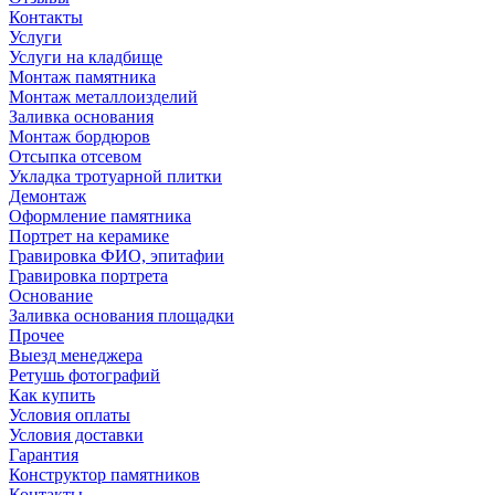
Контакты
Услуги
Услуги на кладбище
Монтаж памятника
Монтаж металлоизделий
Заливка основания
Монтаж бордюров
Отсыпка отсевом
Укладка тротуарной плитки
Демонтаж
Оформление памятника
Портрет на керамике
Гравировка ФИО, эпитафии
Гравировка портрета
Основание
Заливка основания площадки
Прочее
Выезд менеджера
Ретушь фотографий
Как купить
Условия оплаты
Условия доставки
Гарантия
Конструктор памятников
Контакты