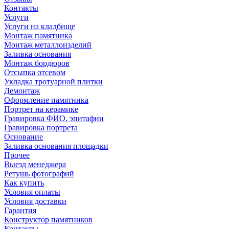
Контакты
Услуги
Услуги на кладбище
Монтаж памятника
Монтаж металлоизделий
Заливка основания
Монтаж бордюров
Отсыпка отсевом
Укладка тротуарной плитки
Демонтаж
Оформление памятника
Портрет на керамике
Гравировка ФИО, эпитафии
Гравировка портрета
Основание
Заливка основания площадки
Прочее
Выезд менеджера
Ретушь фотографий
Как купить
Условия оплаты
Условия доставки
Гарантия
Конструктор памятников
Контакты