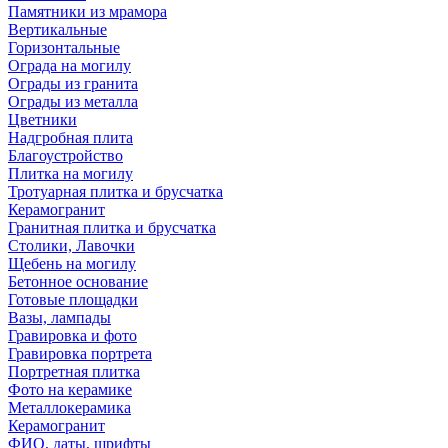
Памятники из мрамора
Вертикальные
Горизонтальные
Ограда на могилу
Ограды из гранита
Ограды из металла
Цветники
Надгробная плита
Благоустройство
Плитка на могилу
Тротуарная плитка и брусчатка
Керамогранит
Гранитная плитка и брусчатка
Столики, Лавочки
Щебень на могилу
Бетонное основание
Готовые площадки
Вазы, лампады
Гравировка и фото
Гравировка портрета
Портретная плитка
Фото на керамике
Металлокерамика
Керамогранит
ФИО, даты, шрифты