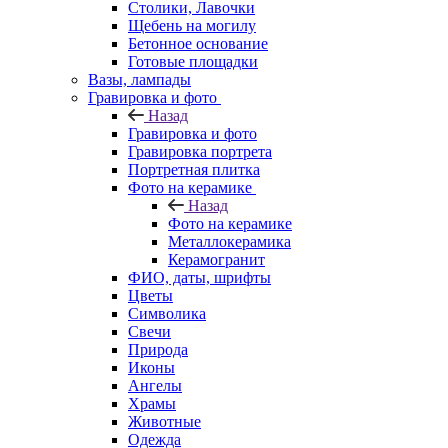
Столики, Лавочки
Щебень на могилу
Бетонное основание
Готовые площадки
Вазы, лампады
Гравировка и фото
Назад
Гравировка и фото
Гравировка портрета
Портретная плитка
Фото на керамике
Назад
Фото на керамике
Металлокерамика
Керамогранит
ФИО, даты, шрифты
Цветы
Символика
Свечи
Природа
Иконы
Ангелы
Храмы
Животные
Одежда