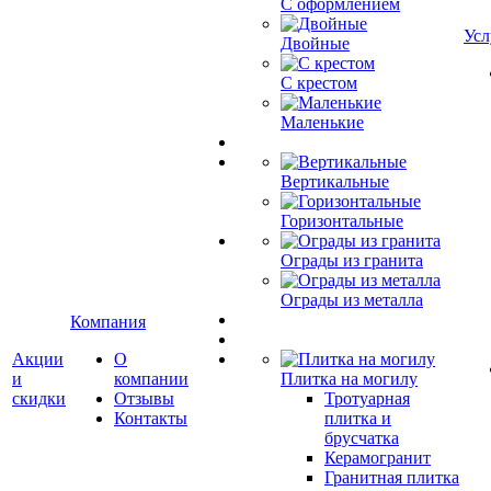
С оформлением
Усл
Двойные
С крестом
Маленькие
Вертикальные
Горизонтальные
Ограды из гранита
Ограды из металла
Компания
Акции
О
и
компании
Плитка на могилу
скидки
Отзывы
Тротуарная
Контакты
плитка и
брусчатка
Керамогранит
Гранитная плитка