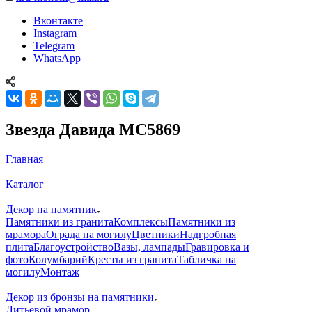
Вконтакте
Instagram
Telegram
WhatsApp
Звезда Давида МС5869
Главная
—
Каталог
—
Декор на памятник
Памятники из гранита
Комплексы
Памятники из
мрамора
Ограда на могилу
Цветники
Надгробная
плита
Благоустройство
Вазы, лампады
Гравировка и
фото
Колумбарий
Кресты из гранита
Табличка на
могилу
Монтаж
—
Декор из бронзы на памятники
Литьевой мрамор