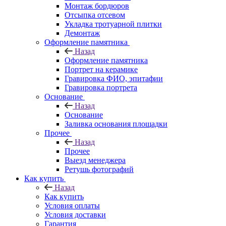
Монтаж бордюров
Отсыпка отсевом
Укладка тротуарной плитки
Демонтаж
Оформление памятника
Назад
Оформление памятника
Портрет на керамике
Гравировка ФИО, эпитафии
Гравировка портрета
Основание
Назад
Основание
Заливка основания площадки
Прочее
Назад
Прочее
Выезд менеджера
Ретушь фотографий
Как купить
Назад
Как купить
Условия оплаты
Условия доставки
Гарантия