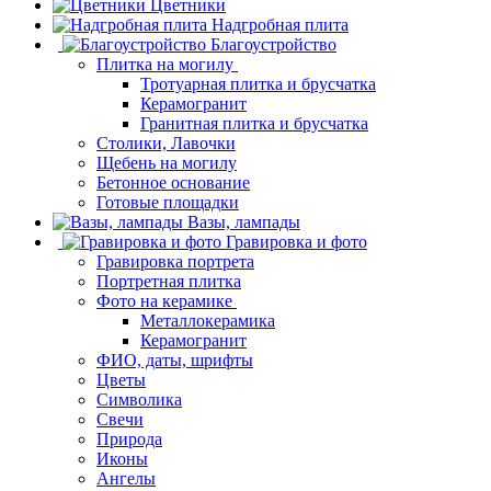
Цветники
Надгробная плита
Благоустройство
Плитка на могилу
Тротуарная плитка и брусчатка
Керамогранит
Гранитная плитка и брусчатка
Столики, Лавочки
Щебень на могилу
Бетонное основание
Готовые площадки
Вазы, лампады
Гравировка и фото
Гравировка портрета
Портретная плитка
Фото на керамике
Металлокерамика
Керамогранит
ФИО, даты, шрифты
Цветы
Символика
Свечи
Природа
Иконы
Ангелы