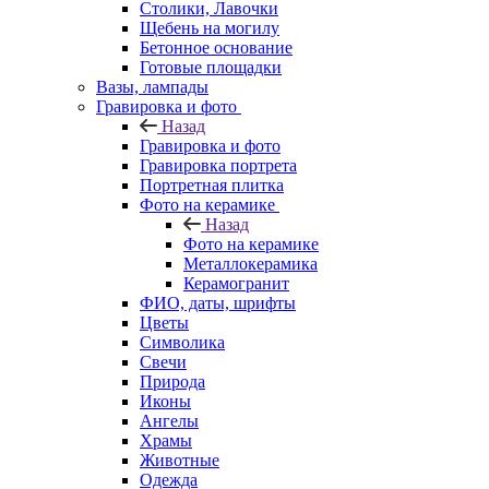
Столики, Лавочки
Щебень на могилу
Бетонное основание
Готовые площадки
Вазы, лампады
Гравировка и фото
Назад
Гравировка и фото
Гравировка портрета
Портретная плитка
Фото на керамике
Назад
Фото на керамике
Металлокерамика
Керамогранит
ФИО, даты, шрифты
Цветы
Символика
Свечи
Природа
Иконы
Ангелы
Храмы
Животные
Одежда