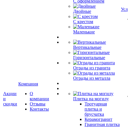
С оформлением
Усл
Двойные
С крестом
Маленькие
Вертикальные
Горизонтальные
Ограды из гранита
Ограды из металла
Компания
Акции
О
и
компании
Плитка на могилу
скидки
Отзывы
Тротуарная
Контакты
плитка и
брусчатка
Керамогранит
Гранитная плитка