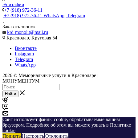
Эпитафии
+7 (918) 972-36-11
+7 (918) 972-36-11
WhatsApp, Telegram
Заказать звонок
krd-monolit@mail.ru
Краснодар, Круговая 54
Вконтакте
Instagram
Telegram
WhatsApp
2026 © Мемориальные услуги в Краснодаре |
МОНУМЕНТУМ
Найти
Сайт использует файлы cookie, обрабатываемые вашим
браузером. Подробнее об этом вы можете узнать в
Политике
cookie
.
Принять
Настроить
Отклонить