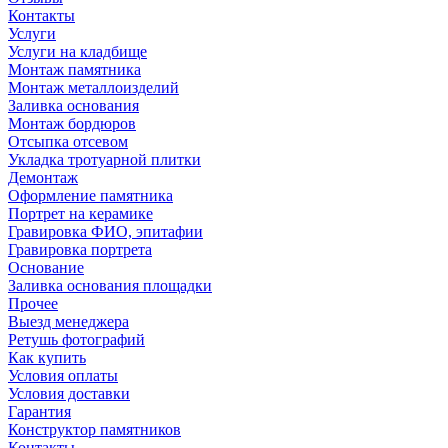
Контакты
Услуги
Услуги на кладбище
Монтаж памятника
Монтаж металлоизделий
Заливка основания
Монтаж бордюров
Отсыпка отсевом
Укладка тротуарной плитки
Демонтаж
Оформление памятника
Портрет на керамике
Гравировка ФИО, эпитафии
Гравировка портрета
Основание
Заливка основания площадки
Прочее
Выезд менеджера
Ретушь фотографий
Как купить
Условия оплаты
Условия доставки
Гарантия
Конструктор памятников
Контакты