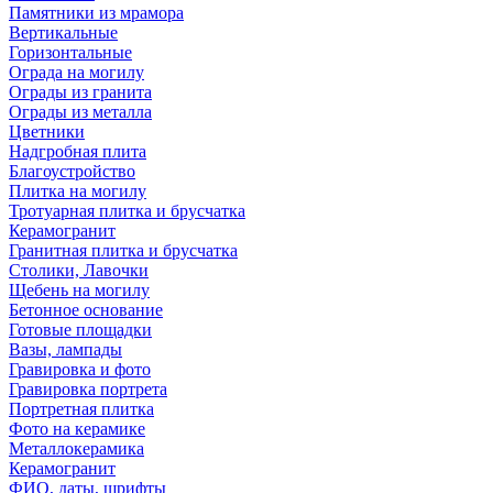
Памятники из мрамора
Вертикальные
Горизонтальные
Ограда на могилу
Ограды из гранита
Ограды из металла
Цветники
Надгробная плита
Благоустройство
Плитка на могилу
Тротуарная плитка и брусчатка
Керамогранит
Гранитная плитка и брусчатка
Столики, Лавочки
Щебень на могилу
Бетонное основание
Готовые площадки
Вазы, лампады
Гравировка и фото
Гравировка портрета
Портретная плитка
Фото на керамике
Металлокерамика
Керамогранит
ФИО, даты, шрифты