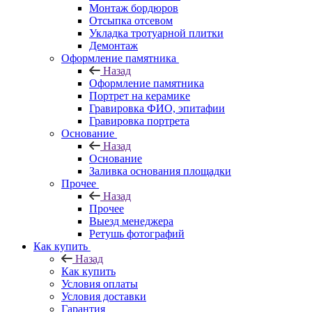
Монтаж бордюров
Отсыпка отсевом
Укладка тротуарной плитки
Демонтаж
Оформление памятника
Назад
Оформление памятника
Портрет на керамике
Гравировка ФИО, эпитафии
Гравировка портрета
Основание
Назад
Основание
Заливка основания площадки
Прочее
Назад
Прочее
Выезд менеджера
Ретушь фотографий
Как купить
Назад
Как купить
Условия оплаты
Условия доставки
Гарантия