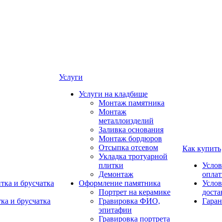
Услуги
Услуги на кладбище
Монтаж памятника
Монтаж
металлоизделий
Заливка основания
Монтаж бордюров
Отсыпка отсевом
Как купить
Укладка тротуарной
плитки
Услов
Демонтаж
опла
тка и брусчатка
Оформление памятника
Услов
Портрет на керамике
доста
ка и брусчатка
Гравировка ФИО,
Гаран
эпитафии
Гравировка портрета