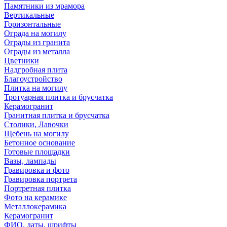
Памятники из мрамора
Вертикальные
Горизонтальные
Ограда на могилу
Ограды из гранита
Ограды из металла
Цветники
Надгробная плита
Благоустройство
Плитка на могилу
Тротуарная плитка и брусчатка
Керамогранит
Гранитная плитка и брусчатка
Столики, Лавочки
Щебень на могилу
Бетонное основание
Готовые площадки
Вазы, лампады
Гравировка и фото
Гравировка портрета
Портретная плитка
Фото на керамике
Металлокерамика
Керамогранит
ФИО, даты, шрифты