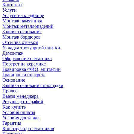
Контакты
Услуги
Услуги на кладбище
Монтаж памятника
Монтаж металлоизделий
Заливка основания
Монтаж бордюров
Отсыпка отсевом
Укладка тротуарной плитки
Демонтаж
Оформление памятника
Портрет на керамике
Гравировка ФИО, эпитафии
Гравировка портрета
Основание
Заливка основания площадки
Прочее
Выезд менеджера
Ретушь фотографий
Как купить
Условия оплаты
Условия доставки
Гарантия
Конструктор памятников
Контакты