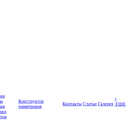
ия
+
ты
Конструктор
Контакты
Статьи
Галерея
ЕЩЕ
ия
памятников
вки
тия