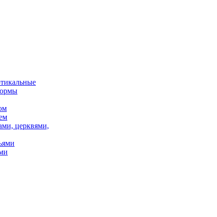
ртикальные
формы
ом
ем
ами, церквями,
ьями
ми