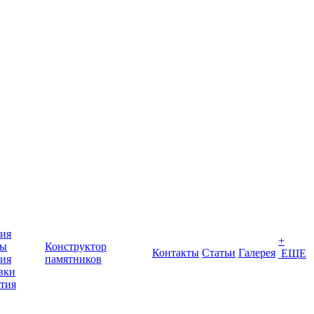
ия
+
ты
Конструктор
Контакты
Статьи
Галерея
ЕЩЕ
ия
памятников
вки
тия