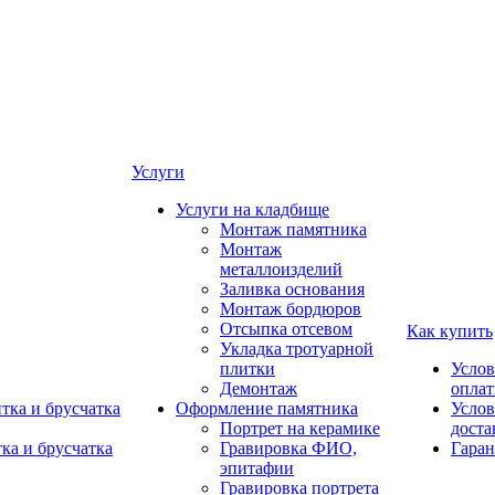
Услуги
Услуги на кладбище
Монтаж памятника
Монтаж
металлоизделий
Заливка основания
Монтаж бордюров
Отсыпка отсевом
Как купить
Укладка тротуарной
плитки
Услов
Демонтаж
опла
тка и брусчатка
Оформление памятника
Услов
Портрет на керамике
доста
ка и брусчатка
Гравировка ФИО,
Гаран
эпитафии
Гравировка портрета