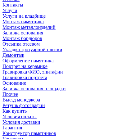
Контакты
Услуги
Услуги на кладбище
Монтаж памятника
Монтаж металлоизделий
Заливка основания
Монтаж бордюров
Отсыпка отсевом
Укладка тротуарной плитки
Демонтаж
Оформление памятника
Портрет на керамике
Гравировка ФИО, эпитафии
Гравировка портрета
Основание
Заливка основания площадки
Прочее
Выезд менеджера
Ретушь фотографий
Как купить
Условия оплаты
Условия доставки
Гарантия
Конструктор памятников
Контакты