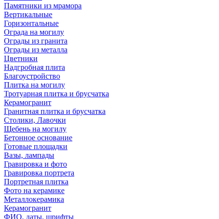
Памятники из мрамора
Вертикальные
Горизонтальные
Ограда на могилу
Ограды из гранита
Ограды из металла
Цветники
Надгробная плита
Благоустройство
Плитка на могилу
Тротуарная плитка и брусчатка
Керамогранит
Гранитная плитка и брусчатка
Столики, Лавочки
Щебень на могилу
Бетонное основание
Готовые площадки
Вазы, лампады
Гравировка и фото
Гравировка портрета
Портретная плитка
Фото на керамике
Металлокерамика
Керамогранит
ФИО, даты, шрифты