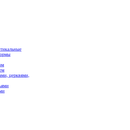
ртикальные
формы
ом
ем
ами, церквями,
ьями
ми