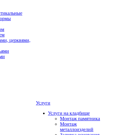
ртикальные
формы
ом
ем
ами, церквями,
ьями
ми
Услуги
Услуги на кладбище
Монтаж памятника
Монтаж
металлоизделий
Заливка основания