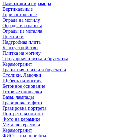
Памятники из мрамора
Вертикальные
Горизонтальные
Ограда на могилу
Ограды из гранита
Ограды из металла
Цветники
Надгробная плита
Благоустройство
Плитка на могилу
Тротуарная плитка и брусчатка
Керамогранит
Гранитная плитка и брусчатка
Столики, Лавочки
Щебень на могилу
Бетонное основание
Готовые площадки
Вазы, лампады
Гравировка и фото
Гравировка портрета
Портретная плитка
Фото на керамике
Металлокерамика
Керамогранит
ФИО, даты, шрифты