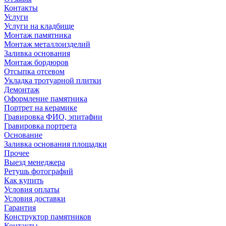
Контакты
Услуги
Услуги на кладбище
Монтаж памятника
Монтаж металлоизделий
Заливка основания
Монтаж бордюров
Отсыпка отсевом
Укладка тротуарной плитки
Демонтаж
Оформление памятника
Портрет на керамике
Гравировка ФИО, эпитафии
Гравировка портрета
Основание
Заливка основания площадки
Прочее
Выезд менеджера
Ретушь фотографий
Как купить
Условия оплаты
Условия доставки
Гарантия
Конструктор памятников
Контакты