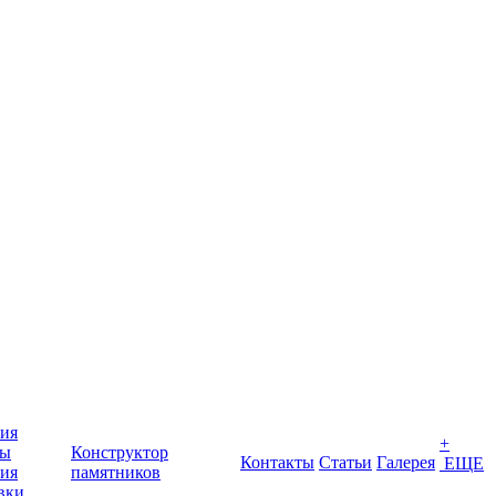
ия
+
ты
Конструктор
Контакты
Статьи
Галерея
ЕЩЕ
ия
памятников
вки