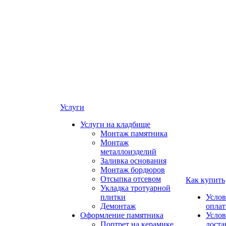
Услуги
Услуги на кладбище
Монтаж памятника
Монтаж
металлоизделий
Заливка основания
Монтаж бордюров
Отсыпка отсевом
Как купить
Укладка тротуарной
плитки
Услов
Демонтаж
опла
Оформление памятника
Услов
Портрет на керамике
доста