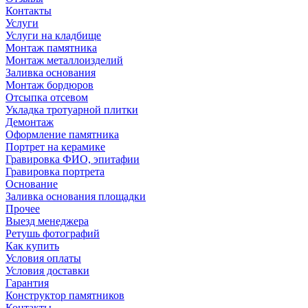
Контакты
Услуги
Услуги на кладбище
Монтаж памятника
Монтаж металлоизделий
Заливка основания
Монтаж бордюров
Отсыпка отсевом
Укладка тротуарной плитки
Демонтаж
Оформление памятника
Портрет на керамике
Гравировка ФИО, эпитафии
Гравировка портрета
Основание
Заливка основания площадки
Прочее
Выезд менеджера
Ретушь фотографий
Как купить
Условия оплаты
Условия доставки
Гарантия
Конструктор памятников
Контакты