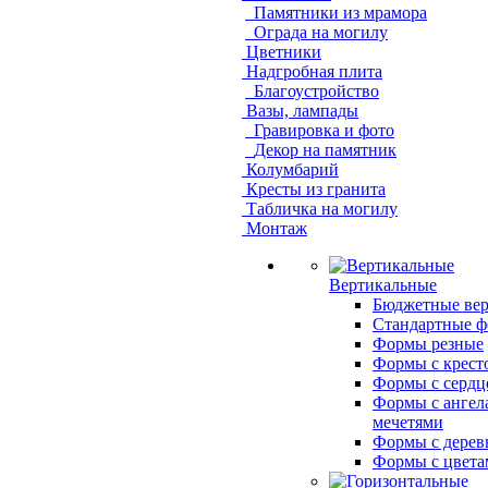
Памятники из мрамора
Ограда на могилу
Цветники
Надгробная плита
Благоустройство
Вазы, лампады
Гравировка и фото
Декор на памятник
Колумбарий
Кресты из гранита
Табличка на могилу
Монтаж
Вертикальные
Бюджетные ве
Стандартные 
Формы резные
Формы с крест
Формы с сердц
Формы с ангел
мечетями
Формы с дерев
Формы с цвета