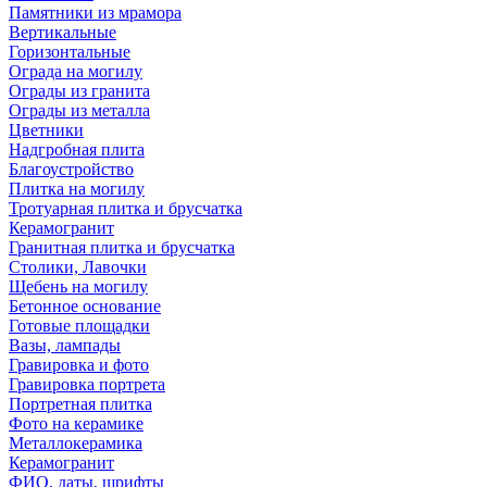
Памятники из мрамора
Вертикальные
Горизонтальные
Ограда на могилу
Ограды из гранита
Ограды из металла
Цветники
Надгробная плита
Благоустройство
Плитка на могилу
Тротуарная плитка и брусчатка
Керамогранит
Гранитная плитка и брусчатка
Столики, Лавочки
Щебень на могилу
Бетонное основание
Готовые площадки
Вазы, лампады
Гравировка и фото
Гравировка портрета
Портретная плитка
Фото на керамике
Металлокерамика
Керамогранит
ФИО, даты, шрифты