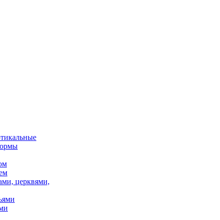
ртикальные
формы
ом
ем
ами, церквями,
ьями
ми