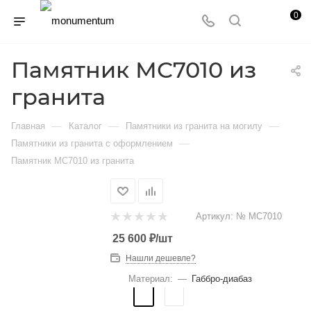
0
Памятник МС7010 из
гранита
—
—
—
Главная
Каталог
Памятники из гранита на могилу
—
Памятники из гранита с оформлением
Памятник МС7010 из гранита
Артикул:
№ МС7010
25 600
₽
/шт
Нашли дешевле?
Материал:
—
Габбро-диабаз