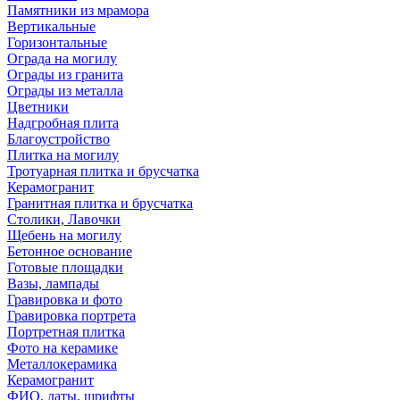
Памятники из мрамора
Вертикальные
Горизонтальные
Ограда на могилу
Ограды из гранита
Ограды из металла
Цветники
Надгробная плита
Благоустройство
Плитка на могилу
Тротуарная плитка и брусчатка
Керамогранит
Гранитная плитка и брусчатка
Столики, Лавочки
Щебень на могилу
Бетонное основание
Готовые площадки
Вазы, лампады
Гравировка и фото
Гравировка портрета
Портретная плитка
Фото на керамике
Металлокерамика
Керамогранит
ФИО, даты, шрифты