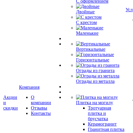
С оформлением
Усл
Двойные
С крестом
Маленькие
Вертикальные
Горизонтальные
Ограды из гранита
Ограды из металла
Компания
Акции
О
и
компании
Плитка на могилу
скидки
Отзывы
Тротуарная
Контакты
плитка и
брусчатка
Керамогранит
Гранитная плитка