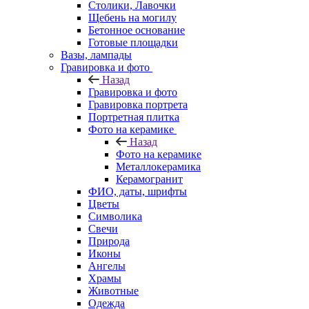
Столики, Лавочки
Щебень на могилу
Бетонное основание
Готовые площадки
Вазы, лампады
Гравировка и фото
Назад
Гравировка и фото
Гравировка портрета
Портретная плитка
Фото на керамике
Назад
Фото на керамике
Металлокерамика
Керамогранит
ФИО, даты, шрифты
Цветы
Символика
Свечи
Природа
Иконы
Ангелы
Храмы
Животные
Одежда