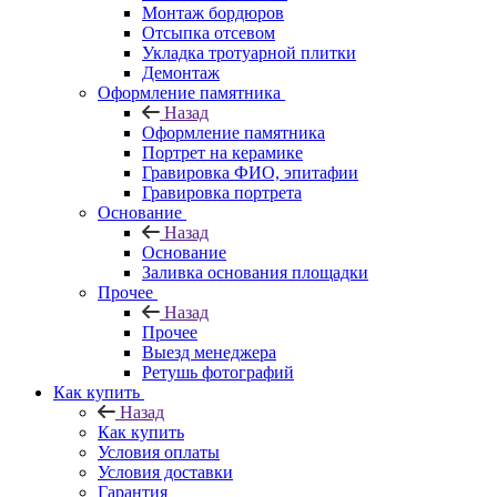
Монтаж бордюров
Отсыпка отсевом
Укладка тротуарной плитки
Демонтаж
Оформление памятника
Назад
Оформление памятника
Портрет на керамике
Гравировка ФИО, эпитафии
Гравировка портрета
Основание
Назад
Основание
Заливка основания площадки
Прочее
Назад
Прочее
Выезд менеджера
Ретушь фотографий
Как купить
Назад
Как купить
Условия оплаты
Условия доставки
Гарантия