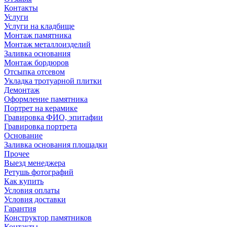
Контакты
Услуги
Услуги на кладбище
Монтаж памятника
Монтаж металлоизделий
Заливка основания
Монтаж бордюров
Отсыпка отсевом
Укладка тротуарной плитки
Демонтаж
Оформление памятника
Портрет на керамике
Гравировка ФИО, эпитафии
Гравировка портрета
Основание
Заливка основания площадки
Прочее
Выезд менеджера
Ретушь фотографий
Как купить
Условия оплаты
Условия доставки
Гарантия
Конструктор памятников
Контакты