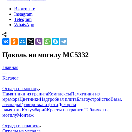
Вконтакте
Instagram
Telegram
WhatsApp
Цоколь на могилу МС5332
Главная
—
Каталог
—
Ограда на могилу
Памятники из гранита
Комплексы
Памятники из
мрамора
Цветники
Надгробная плита
Благоустройство
Вазы,
лампады
Гравировка и фото
Декор на
памятник
Колумбарий
Кресты из гранита
Табличка на
могилу
Монтаж
—
Ограда из гранита
Ограды из металла