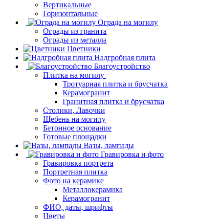
Вертикальные
Горизонтальные
Ограда на могилу
Ограды из гранита
Ограды из металла
Цветники
Надгробная плита
Благоустройство
Плитка на могилу
Тротуарная плитка и брусчатка
Керамогранит
Гранитная плитка и брусчатка
Столики, Лавочки
Щебень на могилу
Бетонное основание
Готовые площадки
Вазы, лампады
Гравировка и фото
Гравировка портрета
Портретная плитка
Фото на керамике
Металлокерамика
Керамогранит
ФИО, даты, шрифты
Цветы