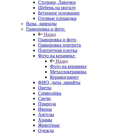
Столики, Лавочки
Щебень на могилу
Бетонное основание
Готовые площадки
Вазы, лампады
Гравировка и фото
Назад
Гравировка и фото
Гравировка портрета
Портретная плитка
Фото на керамике
Назад
Фото на керамике
Металлокерамика
Керамогранит
ФИО, даты, шрифты
Цветы
Символика
Свечи
Природа
Иконы
Ангелы
Храмы
Животные
Одежда