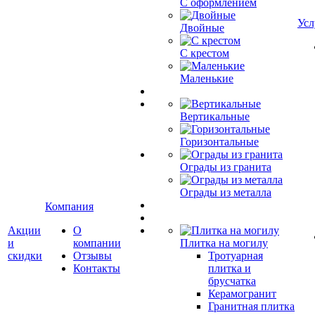
С оформлением
Усл
Двойные
С крестом
Маленькие
Вертикальные
Горизонтальные
Ограды из гранита
Ограды из металла
Компания
Акции
О
и
компании
Плитка на могилу
скидки
Отзывы
Тротуарная
Контакты
плитка и
брусчатка
Керамогранит
Гранитная плитка