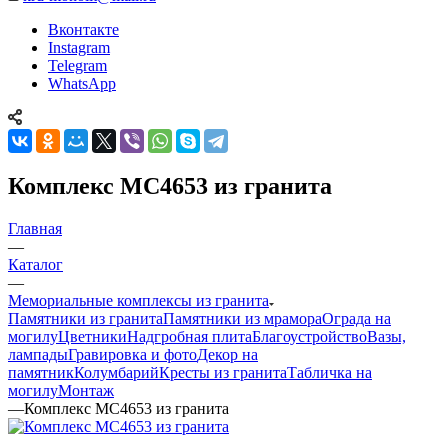
Вконтакте
Instagram
Telegram
WhatsApp
Комплекс МС4653 из гранита
Главная
—
Каталог
—
Мемориальные комплексы из гранита
Памятники из гранита
Памятники из мрамора
Ограда на
могилу
Цветники
Надгробная плита
Благоустройство
Вазы,
лампады
Гравировка и фото
Декор на
памятник
Колумбарий
Кресты из гранита
Табличка на
могилу
Монтаж
—
Комплекс МС4653 из гранита