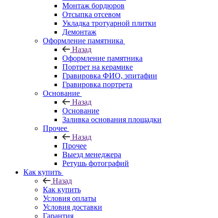
Монтаж бордюров
Отсыпка отсевом
Укладка тротуарной плитки
Демонтаж
Оформление памятника
Назад
Оформление памятника
Портрет на керамике
Гравировка ФИО, эпитафии
Гравировка портрета
Основание
Назад
Основание
Заливка основания площадки
Прочее
Назад
Прочее
Выезд менеджера
Ретушь фотографий
Как купить
Назад
Как купить
Условия оплаты
Условия доставки
Гарантия