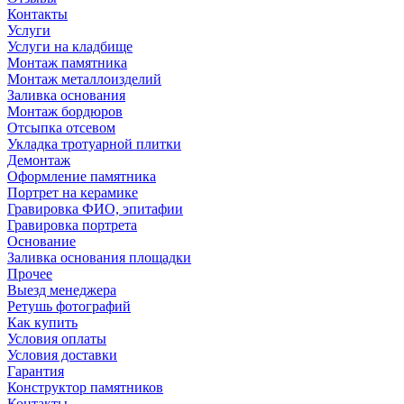
Контакты
Услуги
Услуги на кладбище
Монтаж памятника
Монтаж металлоизделий
Заливка основания
Монтаж бордюров
Отсыпка отсевом
Укладка тротуарной плитки
Демонтаж
Оформление памятника
Портрет на керамике
Гравировка ФИО, эпитафии
Гравировка портрета
Основание
Заливка основания площадки
Прочее
Выезд менеджера
Ретушь фотографий
Как купить
Условия оплаты
Условия доставки
Гарантия
Конструктор памятников
Контакты