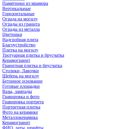
Памятники из мрамора
Вертикальные
Горизонтальные
Ограда на могилу
Ограды из гранита
Ограды из металла
Цветники
Надгробная плита
Благоустройство
Плитка на могилу
Тротуарная плитка и брусчатка
Керамогранит
Гранитная плитка и брусчатка
Столики, Лавочки
Щебень на могилу
Бетонное основание
Готовые площадки
Вазы, лампады
Гравировка и фото
Гравировка портрета
Портретная плитка
Фото на керамике
Металлокерамика
Керамогранит
ФИО, даты, шрифты