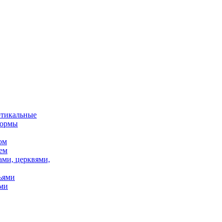
ртикальные
формы
ом
ем
ами, церквями,
ьями
ми