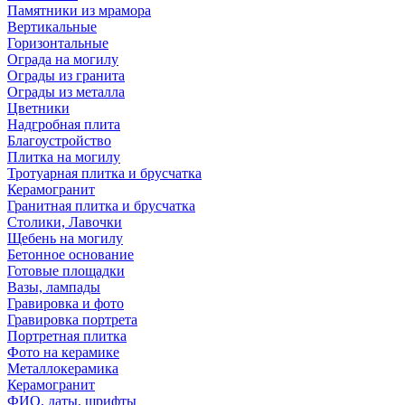
Памятники из мрамора
Вертикальные
Горизонтальные
Ограда на могилу
Ограды из гранита
Ограды из металла
Цветники
Надгробная плита
Благоустройство
Плитка на могилу
Тротуарная плитка и брусчатка
Керамогранит
Гранитная плитка и брусчатка
Столики, Лавочки
Щебень на могилу
Бетонное основание
Готовые площадки
Вазы, лампады
Гравировка и фото
Гравировка портрета
Портретная плитка
Фото на керамике
Металлокерамика
Керамогранит
ФИО, даты, шрифты