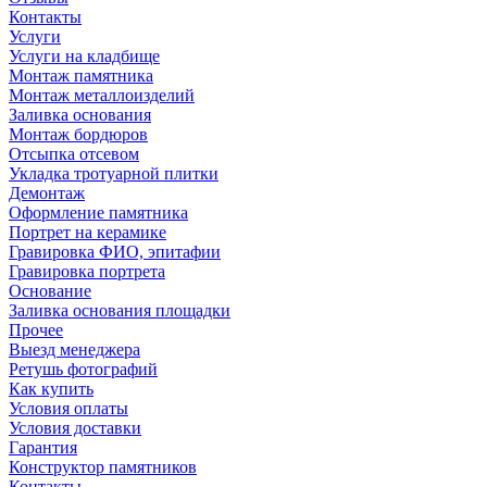
Контакты
Услуги
Услуги на кладбище
Монтаж памятника
Монтаж металлоизделий
Заливка основания
Монтаж бордюров
Отсыпка отсевом
Укладка тротуарной плитки
Демонтаж
Оформление памятника
Портрет на керамике
Гравировка ФИО, эпитафии
Гравировка портрета
Основание
Заливка основания площадки
Прочее
Выезд менеджера
Ретушь фотографий
Как купить
Условия оплаты
Условия доставки
Гарантия
Конструктор памятников
Контакты